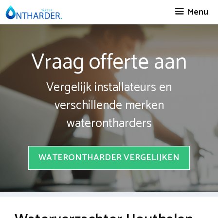
Spring
Menu
naar
inhoud
Vraag offerte aan
Vergelijk installateurs en
verschillende merken
waterontharders
WATERONTHARDER VERGELIJKEN