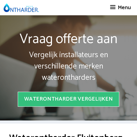
Spring
Menu
naar
inhoud
Vraag offerte aan
Vergelijk installateurs en
verschillende merken
waterontharders
WATERONTHARDER VERGELIJKEN