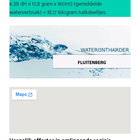
6.38 dH x 17,8 gram x 160m3 (gemiddelde
waterverbruik) = 18,17 kilogram kalkdeeltjes.