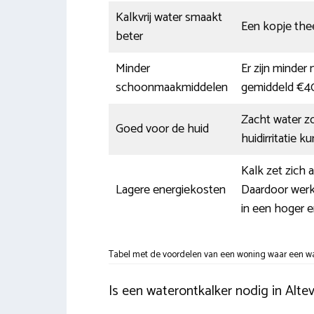
Kalkvrij water smaakt
Een kopje thee
beter
Minder
Er zijn minder
schoonmaakmiddelen
gemiddeld €40
Zacht water z
Goed voor de huid
huidirritatie 
Kalk zet zich 
Lagere energiekosten
Daardoor werke
in een hoger e
Tabel met de voordelen van een woning waar een wat
Is een waterontkalker nodig in Alte