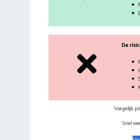
De risi
I
Vergelijk p
Snel een