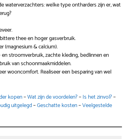
de waterverzachters: welke type ontharders zijn er, wat
terug?
eveer.
bittere thee en hoger gasverbruik.
ter (magnesium & calcium).
s- en stroomverbruik, zachte kleding, bedlinnen en
ebruik van schoonmaakmiddelen.
eer wooncomfort. Realiseer een besparing van wel
rder kopen
–
Wat zijn de voordelen?
–
Is het zinvol?
–
udig uitgelegd
–
Geschatte kosten
–
Veelgestelde