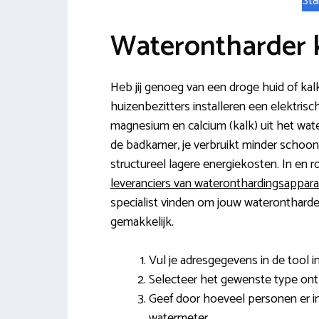
Sta
Waterontharder 
Heb jij genoeg van een droge huid of kal
huizenbezitters installeren een elektrische
magnesium en calcium (kalk) uit het water
de badkamer, je verbruikt minder schoon
structureel lagere energiekosten. In e
leveranciers van wateronthardingsappara
specialist vinden om jouw waterontharder 
gemakkelijk.
Vul je adresgegevens in de tool in
Selecteer het gewenste type ont
Geef door hoeveel personen er i
watermeter.