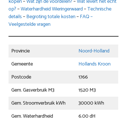
kopen
–
Wat zijn de voordelen?
–
Wat levert het echt
op?
–
Waterhardheid Wieringerwaard
–
Technische
details
–
Begroting totale kosten
–
FAQ –
Veelgestelde vragen
Provincie
Noord-Holland
Gemeente
Hollands Kroon
Postcode
1766
Gem. Gasverbruik M3
1520 M3
Gem. Stroomverbruik kWh
30000 kWh
Gem. Waterhardheid
6.00 dH