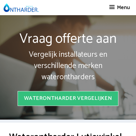
Spring
Menu
naar
inhoud
Vraag offerte aan
Vergelijk installateurs en
verschillende merken
waterontharders
WATERONTHARDER VERGELIJKEN