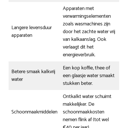
Apparaten met
verwarmingselementen
zoals wasmachines zijn
Langere levensduur
door het zachte water vrij
apparaten
van kalkaanslag. Ook
verlaagt dit het
energieverbruik.
Een kop koffie, thee of
Betere smaak kalkvrij
een glaasje water smaakt
water
stukken beter.
Ontkalkt water schuimt
makkelijker. De
Schoonmaakmiddelen
schoonmaakkosten
nemen flink af (tot wel
€40 per jaar).