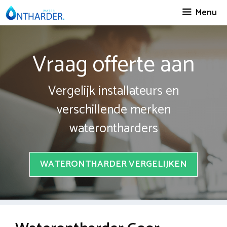
Spring
Menu
naar
inhoud
Vraag offerte aan
Vergelijk installateurs en
verschillende merken
waterontharders
WATERONTHARDER VERGELIJKEN