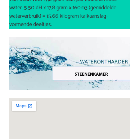
water. 5.50 dH x 17,8 gram x 160m3 (gemiddelde
waterverbruik) = 15,66 kilogram kalkaanslag-
vormende deeltjes.