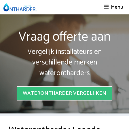
Spring
Menu
naar
inhoud
Vraag offerte aan
Vergelijk installateurs en
verschillende merken
waterontharders
WATERONTHARDER VERGELIJKEN