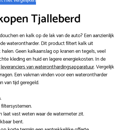
rt met vergelijken
kopen Tjalleberd
 douchen en kalk op de lak van de auto? Een aanzienlijk
e waterontharder. Dit product filtert kalk uit
it halen. Geen kalkaanslag op kranen en tegels, veel
hte kleding en huid en lagere energiekosten. In de
i
leveranciers van wateronthardingsapparatuur
. Vergelijk
e vragen. Een vakman vinden voor een waterontharder
n van tijd geregeld.
.
 filtersystemen.
 laat vast weten waar de watermeter zit.
kbaar bent.
e op korte termijn een aantrekkelijke offerte.