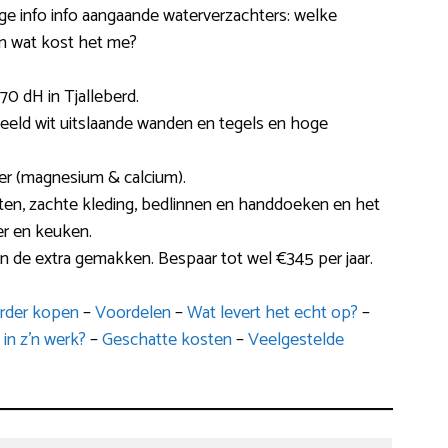
ge info info aangaande waterverzachters: welke
 en wat kost het me?
0 dH in Tjalleberd.
rbeeld wit uitslaande wanden en tegels en hoge
ter (magnesium & calcium).
ten, zachte kleding, bedlinnen en handdoeken en het
er en keuken.
an de extra gemakken. Bespaar tot wel €345 per jaar.
arder kopen
–
Voordelen
–
Wat levert het echt op?
–
in z’n werk?
–
Geschatte kosten
–
Veelgestelde