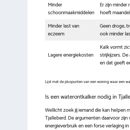
Minder
Er zijn minder
schoonmaakmiddelen
hoeft maandel
Minder last van
Geen droge, t
eczeem
ook minder la
Kalk vormt zi
Lagere energiekosten
strijkijzers. 
en dat geeft e
Lijst met de pluspunten van een woning waar een wat
Is een waterontkalker nodig in Tjall
Wellicht zoek jij iemand die kan helpen m
Tjalleberd. De argumenten daarvoor zijn va
energieverbruik en een forse verlaging 