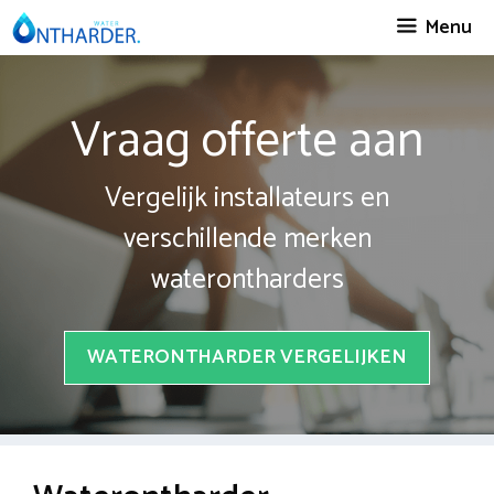
Spring
Menu
naar
inhoud
Vraag offerte aan
Vergelijk installateurs en
verschillende merken
waterontharders
WATERONTHARDER VERGELIJKEN