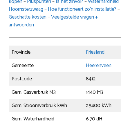
kopen
–
Pluspunten
–
Is het zinvol?
–
Waterhardheid
Hoornsterzwaag
–
Hoe functioneert zo’n installatie?
–
Geschatte kosten
–
Veelgestelde vragen +
antwoorden
Provincie
Friesland
Gemeente
Heerenveen
Postcode
8412
Gem. Gasverbruik M3
1440 M3
Gem. Stroomverbruik kWh
25400 kWh
Gem. Waterhardheid
6.70 dH