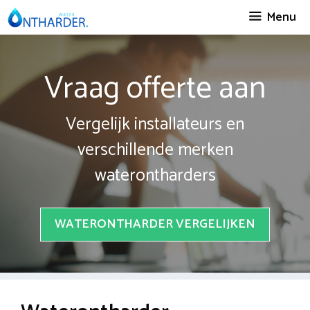
Spring
Menu
naar
inhoud
Vraag offerte aan
Vergelijk installateurs en
verschillende merken
waterontharders
WATERONTHARDER VERGELIJKEN