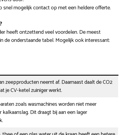
o snel mogelijk contact op met een heldere offerte.
?
er heeft ontzettend veel voordelen. De meest
 de onderstaande tabel. Mogelijk ook interessant:
van zeepproducten neemt af. Daarnaast daalt de CO2
at je CV-ketel zuiniger werkt.
paraten zoals wasmachines worden niet meer
 kalkaanslag. Dit draagt bij aan een lager
k.
, thee of een glas water uit de kraan heeft een betere