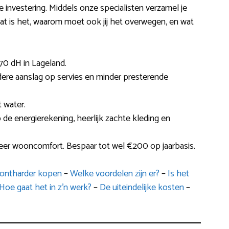
investering. Middels onze specialisten verzamel je
at is het, waarom moet ook jij het overwegen, en wat
70 dH in Lageland.
ndere aanslag op servies en minder presterende
 water.
p de energierekening, heerlijk zachte kleding en
eer wooncomfort. Bespaar tot wel €200 op jaarbasis.
erontharder kopen
–
Welke voordelen zijn er?
–
Is het
Hoe gaat het in z’n werk?
–
De uiteindelijke kosten
–