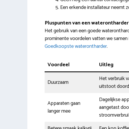
Een erkende installateur neemt z
Pluspunten van een waterontharder
Het gebruik van een goede wateronthard
prominente voordelen vatten we samen in
Goedkoopste waterontharder
.
Voordeel
Uitleg
Het verbruik 
Duurzaam
uitstoot doord
Dagelijkse ap
Apparaten gaan
aangetast door
langer mee
stroomverbrui
Betere smaak kalkvrij
Een kop koffie