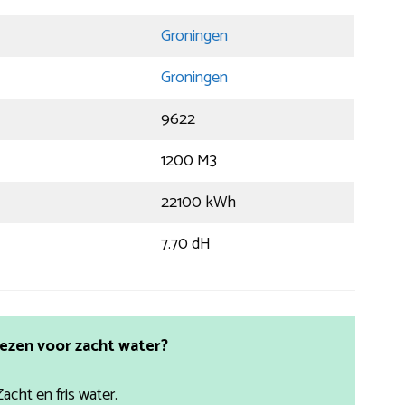
Groningen
Groningen
9622
1200 M3
22100 kWh
7.70 dH
ezen voor zacht water?
Zacht en fris water.