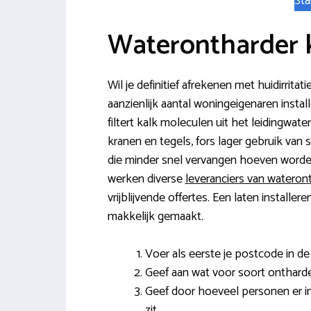
Sta
Waterontharder 
Wil je definitief afrekenen met huidirrit
aanzienlijk aantal woningeigenaren inst
filtert kalk moleculen uit het leidingwa
kranen en tegels, fors lager gebruik van
die minder snel vervangen hoeven worde
werken diverse
leveranciers van wateron
vrijblijvende offertes. Een laten installe
makkelijk gemaakt.
Voer als eerste je postcode in de v
Geef aan wat voor soort ontharde
Geef door hoeveel personen er i
zit.