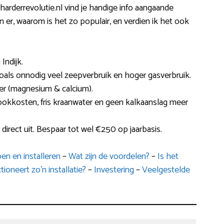
harderrevolutie.nl vind je handige info aangaande
jn er, waarom is het zo populair, en verdien ik het ook
Indijk.
 zoals onnodig veel zeepverbruik en hoger gasverbruik.
ter (magnesium & calcium).
tookkosten, fris kraanwater en geen kalkaanslag meer
direct uit. Bespaar tot wel €250 op jaarbasis.
en en installeren
–
Wat zijn de voordelen?
–
Is het
ioneert zo’n installatie?
–
Investering
–
Veelgestelde