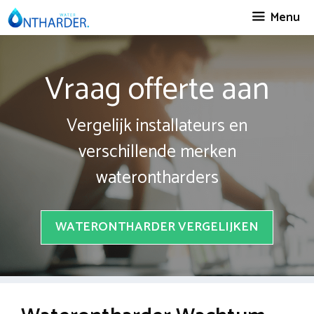
Spring
Menu
naar
inhoud
Vraag offerte aan
Vergelijk installateurs en
verschillende merken
waterontharders
WATERONTHARDER VERGELIJKEN