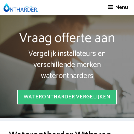
Spring
Menu
naar
inhoud
Vraag offerte aan
Vergelijk installateurs en
verschillende merken
waterontharders
WATERONTHARDER VERGELIJKEN