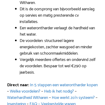
Witharen.
Dit is de oorsprong van bijvoorbeeld aanslag
op servies en matig presterende cv
installaties.
Een waterontharder verlaagt de hardheid van
het water.
De voordelen: structureel lagere
energiekosten, zachter wasgoed en minder
gebruik van schoonmaakmiddelen.
Vergelijk meerdere offertes en ondervind zelf
de voordelen. Bespaar tot wel €290 op
jaarbasis.
Direct naar:
In 5 stappen een waterontharder kopen
–
Welke voordelen?
–
Heb ik het nodig?
–
Waterhardheid Witharen
–
Hoe werkt zo’n systeem?
–
Investering
–
FAQ – Veelgestelde vragen