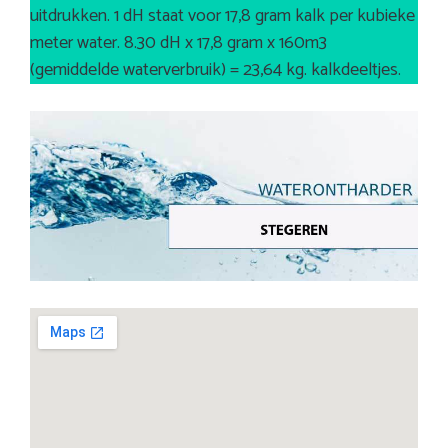
uitdrukken. 1 dH staat voor 17,8 gram kalk per kubieke
meter water. 8.30 dH x 17,8 gram x 160m3
(gemiddelde waterverbruik) = 23,64 kg. kalkdeeltjes.