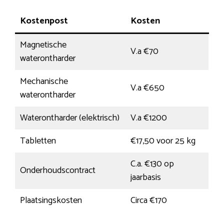
Kostenpost
Kosten
Magnetische
V.a €70
waterontharder
Mechanische
V.a €650
waterontharder
Waterontharder (elektrisch)
V.a €1200
Tabletten
€17,50 voor 25 kg
C.a. €130 op
Onderhoudscontract
jaarbasis
Plaatsingskosten
Circa €170