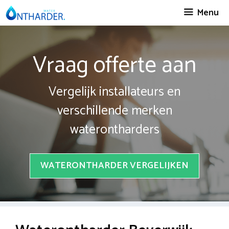
Spring
Menu
naar
inhoud
Vraag offerte aan
Vergelijk installateurs en
verschillende merken
waterontharders
WATERONTHARDER VERGELIJKEN