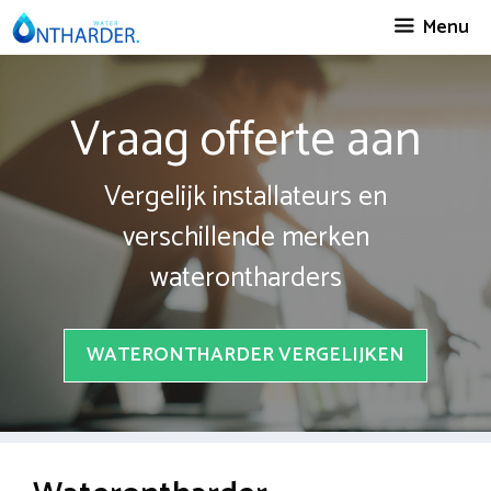
Spring
Menu
naar
inhoud
Vraag offerte aan
Vergelijk installateurs en
verschillende merken
waterontharders
WATERONTHARDER VERGELIJKEN