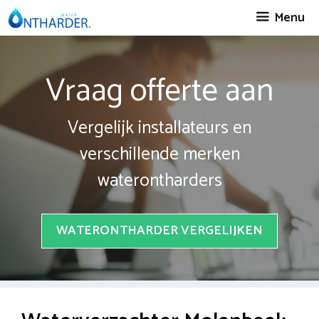
Spring
Menu
naar
inhoud
Vraag offerte aan
Vergelijk installateurs en
verschillende merken
waterontharders
WATERONTHARDER VERGELIJKEN