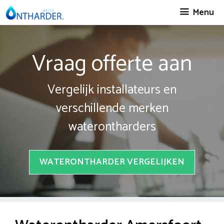
Spring
Menu
naar
inhoud
Vraag offerte aan
Vergelijk installateurs en
verschillende merken
waterontharders
WATERONTHARDER VERGELIJKEN