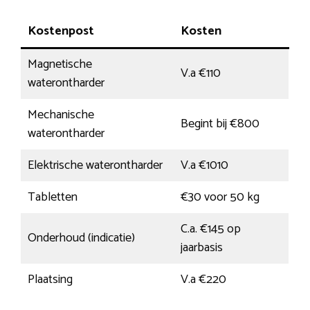
Kostenpost
Kosten
Magnetische
V.a €110
waterontharder
Mechanische
Begint bij €800
waterontharder
Elektrische waterontharder
V.a €1010
Tabletten
€30 voor 50 kg
C.a. €145 op
Onderhoud (indicatie)
jaarbasis
Plaatsing
V.a €220