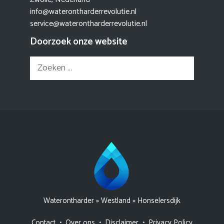
info@waterontharderrevolutie.nl
service@waterontharderrevolutie.nl
Doorzoek onze website
Zoek
naar:
Waterontharder
»
Westland
»
Honselersdijk
Contact
•
Over ons
•
Disclaimer
•
Privacy Policy