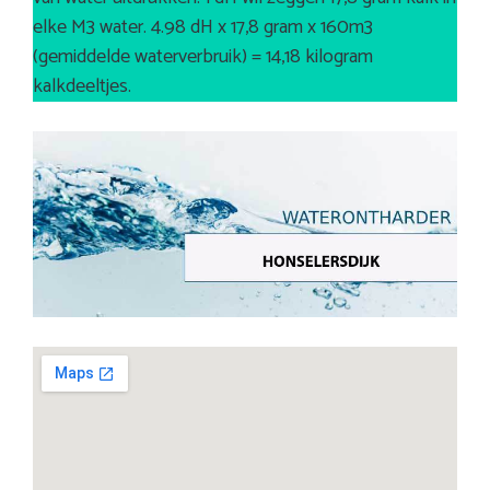
elke M3 water. 4.98 dH x 17,8 gram x 160m3
(gemiddelde waterverbruik) = 14,18 kilogram
kalkdeeltjes.