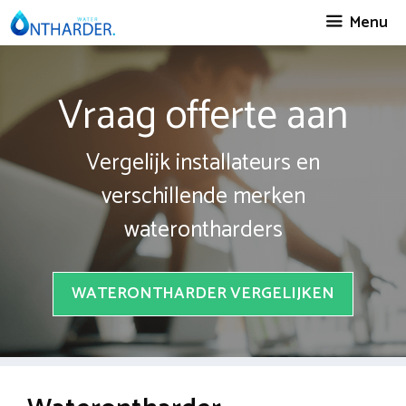
Spring
Menu
naar
inhoud
Vraag offerte aan
Vergelijk installateurs en
verschillende merken
waterontharders
WATERONTHARDER VERGELIJKEN