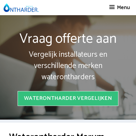
Spring
Menu
naar
inhoud
Vraag offerte aan
Vergelijk installateurs en
verschillende merken
waterontharders
WATERONTHARDER VERGELIJKEN