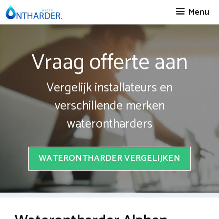
Spring
Menu
naar
inhoud
Vraag offerte aan
Vergelijk installateurs en
verschillende merken
waterontharders
WATERONTHARDER VERGELIJKEN