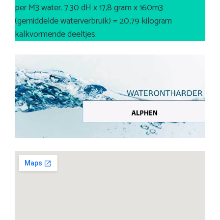
per M3 water. 7.30 dH x 17,8 gram x 160m3
(gemiddelde waterverbruik) = 20,79 kilogram
kalkvormende deeltjes.