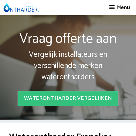
Spring
Menu
naar
inhoud
Vraag offerte aan
Vergelijk installateurs en
verschillende merken
waterontharders
WATERONTHARDER VERGELIJKEN