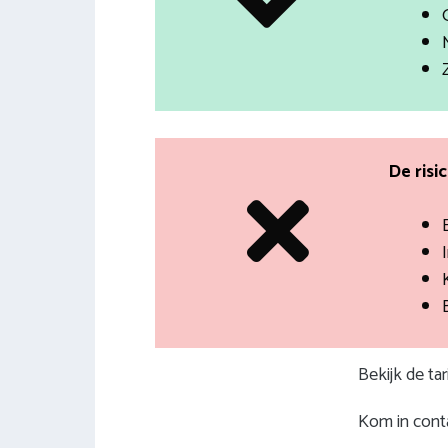
De risi
I
Bekijk de ta
Kom in conta