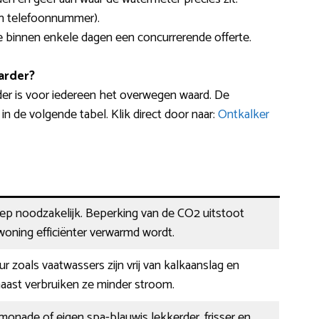
en telefoonnummer).
 je binnen enkele dagen een concurrerende offerte.
arder?
er is voor iedereen het overwegen waard. De
 de volgende tabel. Klik direct door naar:
Ontkalker
eep noodzakelijk. Beperking van de CO2 uitstoot
oning efficiënter verwarmd wordt.
r zoals vaatwassers zijn vrij van kalkaanslag en
naast verbruiken ze minder stroom.
limonade of eigen spa-blauwis lekkerder, frisser en