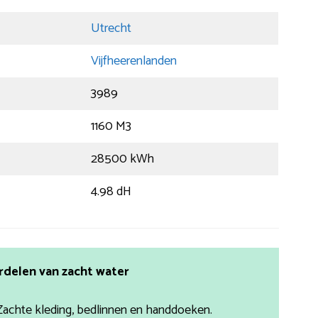
Utrecht
Vijfheerenlanden
3989
1160 M3
28500 kWh
4.98 dH
rdelen van zacht water
Zachte kleding, bedlinnen en handdoeken.