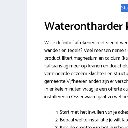
Sta
Waterontharder
Wil je definitief afrekenen met slecht w
wanden en tegels? Veel mensen nemen ee
product filtert magnesium en calcium (kal
kalkaanslag meer op kranen en douche
verminderde eczeem klachten en structur
gemeente Vijfheerenlanden zijn er versc
In enkele minuten vraag je een offerte a
installeren in Ossenwaard gaat zo wel he
Start met het invullen van je adr
Bepaal welke installatie je wilt la
Kies de grootte van het huishoud