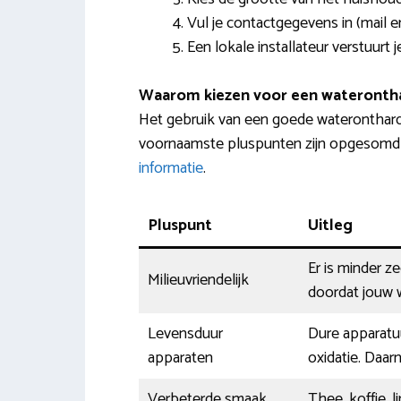
Vul je contactgegevens in (mail 
Een lokale installateur verstuurt
Waarom kiezen voor een wateronth
Het gebruik van een goede wateronthard
voornaamste pluspunten zijn opgesomd in
informatie
.
Pluspunt
Uitleg
Er is minder z
Milieuvriendelijk
doordat jouw w
Levensduur
Dure apparatuu
apparaten
oxidatie. Daar
Verbeterde smaak
Thee, koffie, 