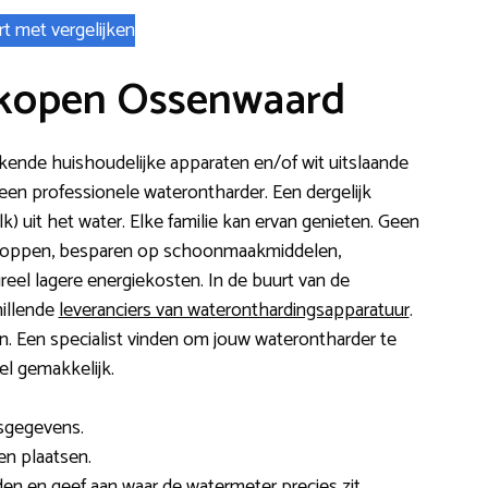
rt met vergelijken
 kopen Ossenwaard
erkende huishoudelijke apparaten en/of wit uitslaande
n professionele waterontharder. Een dergelijk
k) uit het water. Elke familie kan ervan genieten. Geen
koppen, besparen op schoonmaakmiddelen,
eel lagere energiekosten. In de buurt van de
hillende
leveranciers van wateronthardingsapparatuur
.
an. Een specialist vinden om jouw waterontharder te
el gemakkelijk.
esgegevens.
ten plaatsen.
en en geef aan waar de watermeter precies zit.