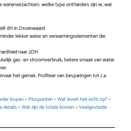
de waterverzachters: welke type ontharders zijn er, wat
.98 dH in Ossenwaard.
s minder lekker water en verwarmingselementen die
hardheid naar 2DH.
kkelijk gas- en stroomverbruik, betere smaak van water
mer.
rvaar het gemak. Profiteer van besparingen tot c.a.
arder kopen
–
Pluspunten
–
Wat levert het echt op?
–
 details
–
Wat zijn de totale kosten
–
Veelgestelde