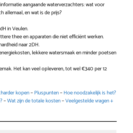
e informatie aangaande waterverzachters: wat voor
ch allemaal, en wat is de prijs?
dH in Veulen.
ttere thee en apparaten die niet efficiënt werken.
hardheid naar 2DH.
e energiekosten, lekkere watersmaak en minder poetsen
gemak. Het kan veel opleveren, tot wel €340 per 12
ntharder kopen
–
Pluspunten
–
Hoe noodzakelijk is het?
?
–
Wat zijn de totale kosten
–
Veelgestelde vragen +