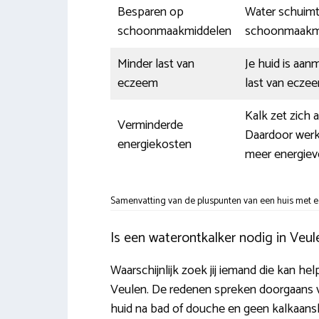
Besparen op
Water schuimt 
schoonmaakmiddelen
schoonmaakmi
Minder last van
Je huid is aa
eczeem
last van eczee
Kalk zet zich 
Verminderde
Daardoor werke
energiekosten
meer energieve
Samenvatting van de pluspunten van een huis met e
Is een waterontkalker nodig in Veul
Waarschijnlijk zoek jij iemand die kan he
Veulen. De redenen spreken doorgaans vo
huid na bad of douche en geen kalkaan