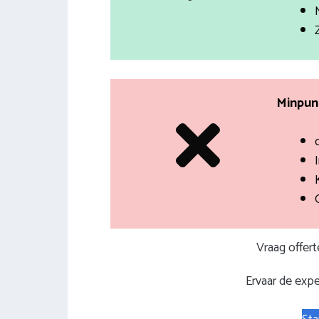
Minpunt
I
Vraag offer
Ervaar de expe