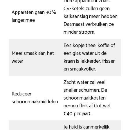
Dure apparatuur zoals
CV-ketels zullen geen
Apparaten gaan 30%
kalkaanslag meer hebben.
langer mee
Daarnaast verbruiken ze
minder stroom.
Een kopje thee, koffie of
Meer smaak aan het
een glas water uit de
water
kraan is lekkerder, frisser
en smaakvoller.
Zacht water zal veel
sneller schuimen. De
Reduceer
schoonmaakkosten
schoonmaakmiddelen
nemen flink af (tot wel
€40 per jaar).
Je huid is aanmerkelijk