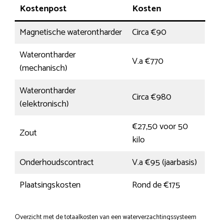
Kostenpost
Kosten
Magnetische waterontharder
Circa €90
Waterontharder
V.a €770
(mechanisch)
Waterontharder
Circa €980
(elektronisch)
€27,50 voor 50
Zout
kilo
Onderhoudscontract
V.a €95 (jaarbasis)
Plaatsingskosten
Rond de €175
Overzicht met de totaalkosten van een waterverzachtingssysteem