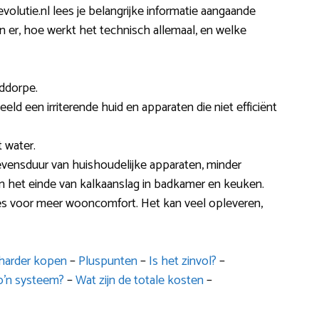
olutie.nl lees je belangrijke informatie aangaande
ijn er, hoe werkt het technisch allemaal, en welke
iddorpe.
eeld een irriterende huid en apparaten die niet efficiënt
 water.
levensduur van huishoudelijke apparaten, minder
en het einde van kalkaanslag in badkamer en keuken.
es voor meer wooncomfort. Het kan veel opleveren,
harder kopen
–
Pluspunten
–
Is het zinvol?
–
o’n systeem?
–
Wat zijn de totale kosten
–