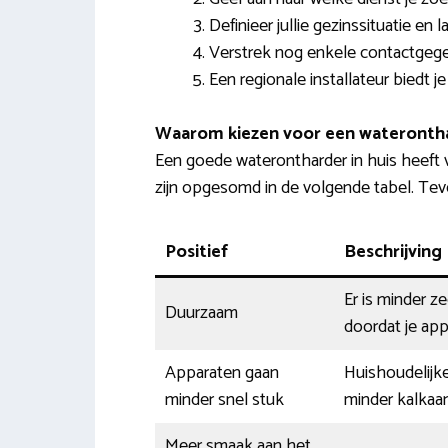
Definieer jullie gezinssituatie en
Verstrek nog enkele contactgeg
Een regionale installateur biedt j
Waarom kiezen voor een wateronth
Een goede waterontharder in huis heeft
zijn opgesomd in de volgende tabel. Tev
Positief
Beschrijving
Er is minder z
Duurzaam
doordat je app
Apparaten gaan
Huishoudelijke
minder snel stuk
minder kalkaan
Meer smaak aan het