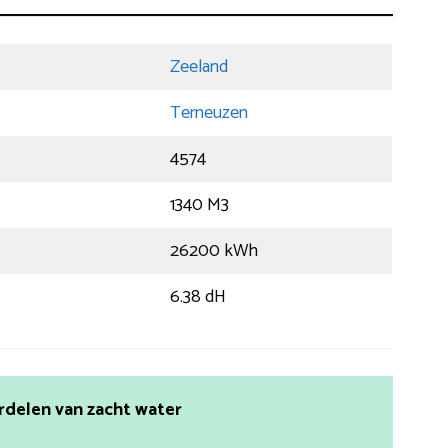
Zeeland
Terneuzen
4574
1340 M3
26200 kWh
6.38 dH
rdelen van zacht water