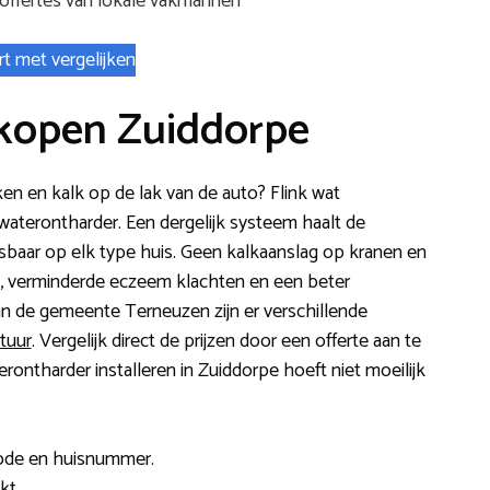
 offertes van lokale vakmannen
rt met vergelijken
kopen Zuiddorpe
ken en kalk op de lak van de auto? Flink wat
waterontharder. Een dergelijk systeem haalt de
sbaar op elk type huis. Geen kalkaanslag op kranen en
k, verminderde eczeem klachten en een beter
n de gemeente Terneuzen zijn er verschillende
tuur
. Vergelijk direct de prijzen door een offerte aan te
ontharder installeren in Zuiddorpe hoeft niet moeilijk
code en huisnummer.
kt.