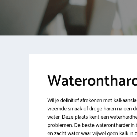
Wateronthard
Wil je definitief afrekenen met kalkaansl
vreemde smaak of droge haren na een d
water. Deze plaats kent een waterhardhei
problemen. De beste waterontharder in C
en zacht water waar vrijwel geen kalk in 