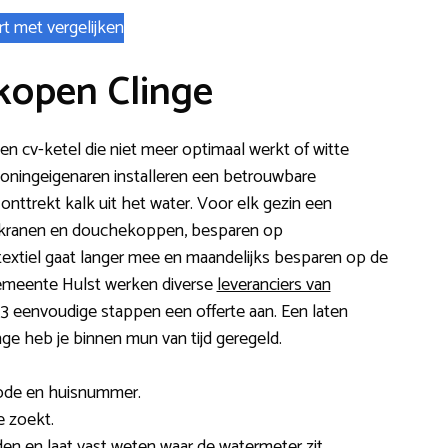
rt met vergelijken
kopen Clinge
 een cv-ketel die niet meer optimaal werkt of witte
oningeigenaren installeren een betrouwbare
 onttrekt kalk uit het water. Voor elk gezin een
 kranen en douchekoppen, besparen op
extiel gaat langer mee en maandelijks besparen op de
gemeente Hulst werken diverse
leveranciers van
n 3 eenvoudige stappen een offerte aan. Een laten
nge heb je binnen mun van tijd geregeld.
code en huisnummer.
e zoekt.
en en laat vast weten waar de watermeter zit.