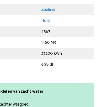
Zeeland
Hulst
4567
1460 M3
27200 kWh
6.38 dH
rdelen van zacht water
Zachter wasgoed.