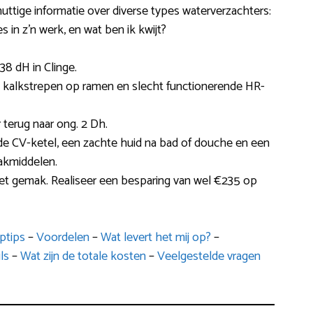
nuttige informatie over diverse types waterverzachters:
s in z’n werk, en wat ben ik kwijt?
8 dH in Clinge.
 kalkstrepen op ramen en slecht functionerende HR-
 terug naar ong. 2 Dh.
de CV-ketel, een zachte huid na bad of douche en een
akmiddelen.
het gemak. Realiseer een besparing van wel €235 op
ptips
–
Voordelen
–
Wat levert het mij op?
–
ls
–
Wat zijn de totale kosten
–
Veelgestelde vragen