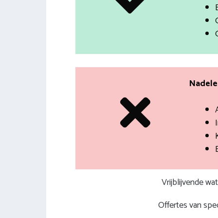
Nadelen
I
Vrijblijvende wa
Offertes van spec