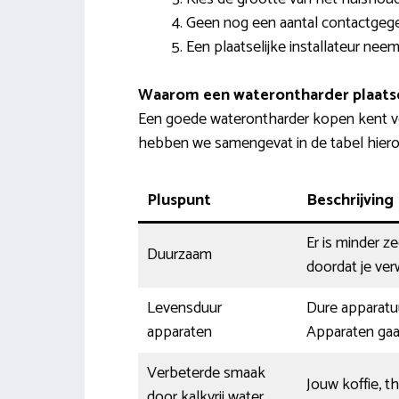
Geen nog een aantal contactgeg
Een plaatselijke installateur nee
Waarom een waterontharder plaats
Een goede waterontharder kopen kent v
hebben we samengevat in de tabel hierond
Pluspunt
Beschrijving
Er is minder z
Duurzaam
doordat je ver
Levensduur
Dure apparatu
apparaten
Apparaten gaa
Verbeterde smaak
Jouw koffie, t
door kalkvrij water