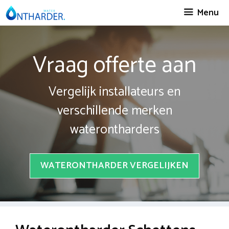
Spring
Menu
naar
inhoud
Vraag offerte aan
Vergelijk installateurs en
verschillende merken
waterontharders
WATERONTHARDER VERGELIJKEN