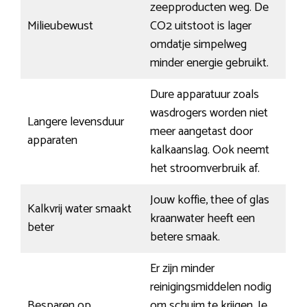
zeepproducten weg. De
Milieubewust
CO2 uitstoot is lager
omdatje simpelweg
minder energie gebruikt.
Dure apparatuur zoals
wasdrogers worden niet
Langere levensduur
meer aangetast door
apparaten
kalkaanslag. Ook neemt
het stroomverbruik af.
Jouw koffie, thee of glas
Kalkvrij water smaakt
kraanwater heeft een
beter
betere smaak.
Er zijn minder
reinigingsmiddelen nodig
Besparen op
om schuim te krijgen. Je