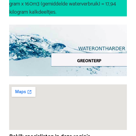
gram x 160m3 (gemiddelde waterverbruik) = 17,94
kilogram kalkdeeltjes.