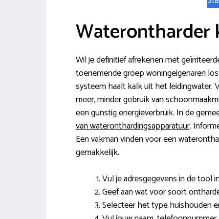
Sta
Waterontharder 
Wil je definitief afrekenen met geïrritee
toenemende groep woningeigenaren losse
systeem haalt kalk uit het leidingwater.
meer, minder gebruik van schoonmaakmi
een gunstig energieverbruik. In de geme
van wateronthardingsapparatuur
. Inform
Een vakman vinden voor een wateronthard
gemakkelijk.
Vul je adresgegevens in de tool in
Geef aan wat voor soort ontharde
Selecteer het type huishouden en
Vul jouw naam, telefoonnummer e