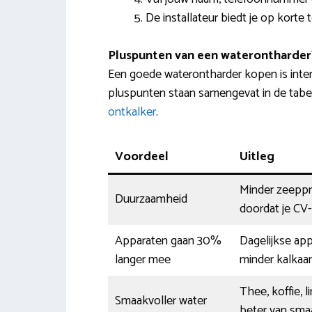
De installateur biedt je op korte 
Pluspunten van een waterontharder
Een goede waterontharder kopen is inte
pluspunten staan samengevat in de tabel
ontkalker
.
Voordeel
Uitleg
Minder zeeppr
Duurzaamheid
doordat je CV-
Apparaten gaan 30%
Dagelijkse app
langer mee
minder kalkaan
Thee, koffie, 
Smaakvoller water
beter van sma