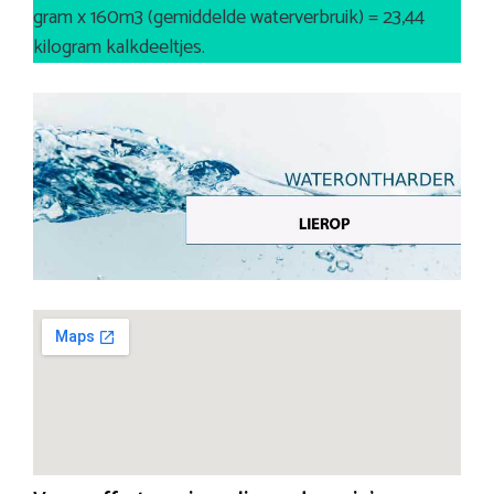
gram x 160m3 (gemiddelde waterverbruik) = 23,44
kilogram kalkdeeltjes.