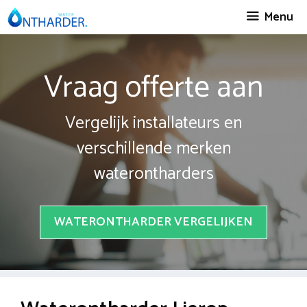
Spring
Menu
naar
inhoud
Vraag offerte aan
Vergelijk installateurs en
verschillende merken
waterontharders
WATERONTHARDER VERGELIJKEN