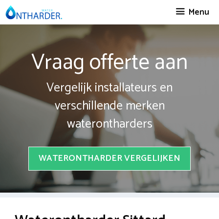
Spring
Menu
naar
inhoud
Vraag offerte aan
Vergelijk installateurs en
verschillende merken
waterontharders
WATERONTHARDER VERGELIJKEN