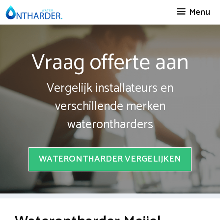
Spring
Menu
naar
inhoud
Vraag offerte aan
Vergelijk installateurs en
verschillende merken
waterontharders
WATERONTHARDER VERGELIJKEN