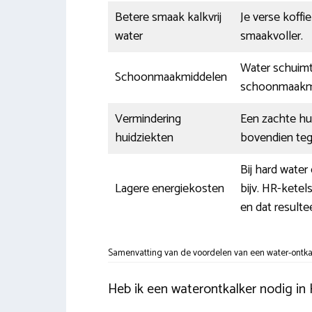
Betere smaak kalkvrij
Je verse koffie
water
smaakvoller.
Water schuimt 
Schoonmaakmiddelen
schoonmaakmi
Vermindering
Een zachte hu
huidziekten
bovendien te
Bij hard water
Lagere energiekosten
bijv. HR-ketel
en dat resulte
Samenvatting van de voordelen van een water-ontkal
Heb ik een waterontkalker nodig in 