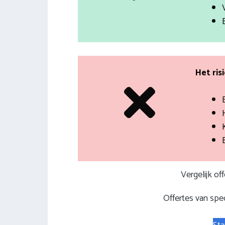
Het ris
H
Vergelijk of
Offertes van spec