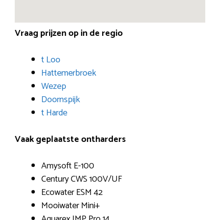
Vraag prijzen op in de regio
t Loo
Hattemerbroek
Wezep
Doornspijk
t Harde
Vaak geplaatste ontharders
Amysoft E-100
Century CWS 100V/UF
Ecowater ESM 42
Mooiwater Mini+
Aquarex IMP Pro 14