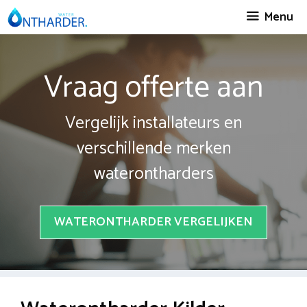
Spring
Menu
naar
inhoud
Vraag offerte aan
Vergelijk installateurs en
verschillende merken
waterontharders
WATERONTHARDER VERGELIJKEN