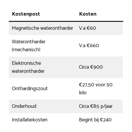
Kostenpost
Kosten
Magnetische waterontharder
V.a €60
Waterontharder
V.a €660
(mechanisch)
Elektronische
Circa €900
waterontharder
€27,50 voor 50
Onthardingszout
kilo
Onderhoud
Circa €85 p/jaar
Installatiekosten
Begint bij €240