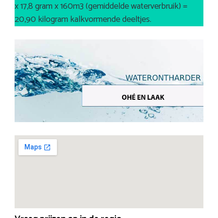
x 17,8 gram x 160m3 (gemiddelde waterverbruik) =
20,90 kilogram kalkvormende deeltjes.