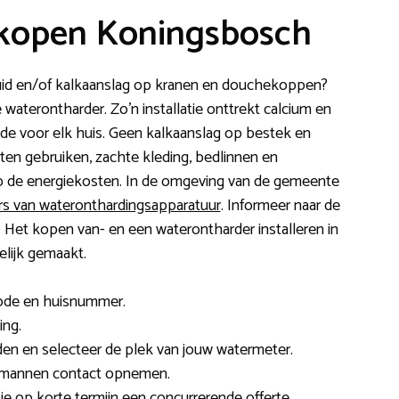
kopen Koningsbosch
 huid en/of kalkaanslag op kranen en douchekoppen?
aterontharder. Zo’n installatie onttrekt calcium en
e voor elk huis. Geen kalkaanslag op bestek en
en gebruiken, zachte kleding, bedlinnen en
 de energiekosten. In de omgeving van de gemeente
ers van wateronthardingsapparatuur
. Informeer naar de
rs. Het kopen van- en een waterontharder installeren in
lijk gemaakt.
code en huisnummer.
ing.
en en selecteer de plek van jouw watermeter.
akmannen contact opnemen.
t je op korte termijn een concurrerende offerte.