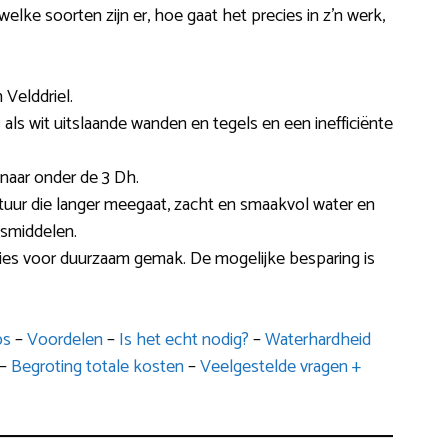
elke soorten zijn er, hoe gaat het precies in z’n werk,
Velddriel.
es als wit uitslaande wanden en tegels en een inefficiënte
 naar onder de 3 Dh.
atuur die langer meegaat, zacht en smaakvol water en
asmiddelen.
ies voor duurzaam gemak. De mogelijke besparing is
ps
–
Voordelen
–
Is het echt nodig?
–
Waterhardheid
–
Begroting totale kosten
–
Veelgestelde vragen +