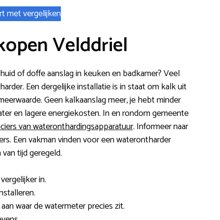
rt met vergelijken
kopen Velddriel
e huid of doffe aanslag in keuken en badkamer? Veel
der. Een dergelijke installatie is in staat om kalk uit
n meerwaarde. Geen kalkaanslag meer, je hebt minder
ter en lagere energiekosten. In en rondom gemeente
nciers van wateronthardingsapparatuur
. Informeer naar
rtners. Een vakman vinden voor een waterontharder
 van tijd geregeld.
ergelijker in.
nstalleren.
f aan waar de watermeter precies zit.
evens.