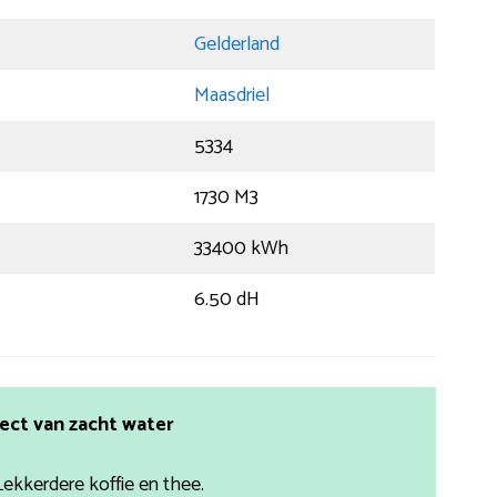
Gelderland
Maasdriel
5334
1730 M3
33400 kWh
6.50 dH
ect van zacht water
Lekkerdere koffie en thee.