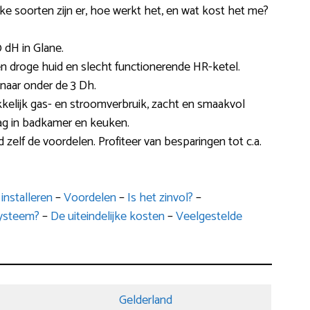
ke soorten zijn er, hoe werkt het, en wat kost het me?
 dH in Glane.
en droge huid en slecht functionerende HR-ketel.
 naar onder de 3 Dh.
kkelijk gas- en stroomverbruik, zacht en smaakvol
ag in badkamer en keuken.
 zelf de voordelen. Profiteer van besparingen tot c.a.
installeren
–
Voordelen
–
Is het zinvol?
–
systeem?
–
De uiteindelijke kosten
–
Veelgestelde
Gelderland