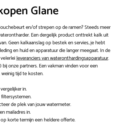
kopen Glane
n douchebeurt en/of strepen op de ramen? Steeds meer
rontharder. Een dergelijk product onttrekt kalk uit
 van. Geen kalkaanslag op bestek en servies, je hebt
eding en huid en apparatuur die langer meegaat. In de
velerlei
leveranciers van wateronthardingsapparatuur
.
e) bij onze partners. Een vakman vinden voor een
weinig tijd te kosten.
ergelijker in.
 filtersystemen.
lecteer de plek van jouw watermeter.
n mailadres in.
e op korte termijn een heldere offerte.