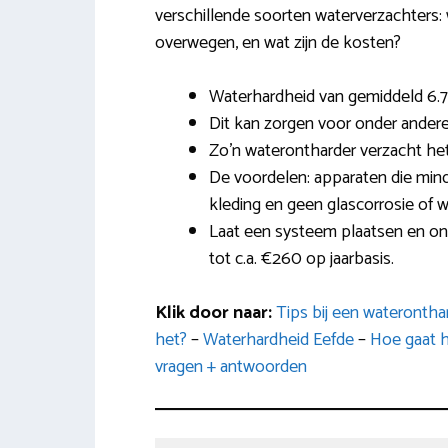
verschillende soorten waterverzachters: 
overwegen, en wat zijn de kosten?
Waterhardheid van gemiddeld 6.7
Dit kan zorgen voor onder ander
Zo’n waterontharder verzacht het
De voordelen: apparaten die mind
kleding en geen glascorrosie of w
Laat een systeem plaatsen en ond
tot c.a. €260 op jaarbasis.
Klik door naar:
Tips bij een wateronth
het?
–
Waterhardheid Eefde
–
Hoe gaat h
vragen + antwoorden