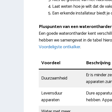
Laat weten hoe je wilt dat de v
Een erkende installateur biedt je 
Pluspunten van een waterontharder
Een goede waterontharder kent verschi
hebben we samengevat in de tabel hieron
Voordeligste ontkalker
.
Voordeel
Beschrijving
Er is minder z
Duurzaamheid
apparaten zuin
Levensduur
Dure apparatu
apparaten
hebben. Appar
Water met meer