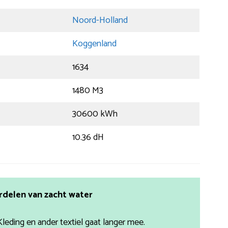
Noord-Holland
Koggenland
1634
1480 M3
30600 kWh
10.36 dH
rdelen van zacht water
Kleding en ander textiel gaat langer mee.