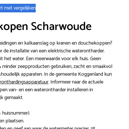
rt met vergelijken
 kopen Scharwoude
rleidingen en kalkaanslag op kranen en douchekoppen?
 de installatie van een elektrische waterontharder.
t het water. Een meerwaarde voor elk huis. Geen
% minder zeepproducten gebruiken, zacht en smaakvol
ishoudelijk apparaten. In de gemeente Koggenland kun
eronthardingsapparatuur
. Informeer naar de actuele
kopen van- en een waterontharder installeren in
jk gemaakt.
+ huisnummer).
ten plaatsen.
en en geef aan waar de watermeter precies zit.