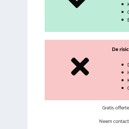
De risi
H
Gratis offer
Neem contact 