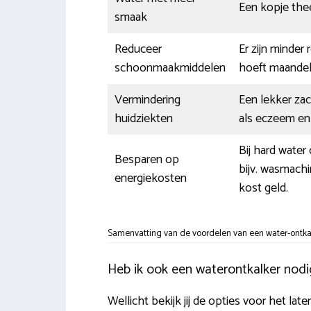
Een kopje thee
smaak
Reduceer
Er zijn minder
schoonmaakmiddelen
hoeft maandel
Vermindering
Een lekker za
huidziekten
als eczeem en h
Bij hard water
Besparen op
bijv. wasmachi
energiekosten
kost geld.
Samenvatting van de voordelen van een water-ontkal
Heb ik ook een waterontkalker nod
Wellicht bekijk jij de opties voor het la