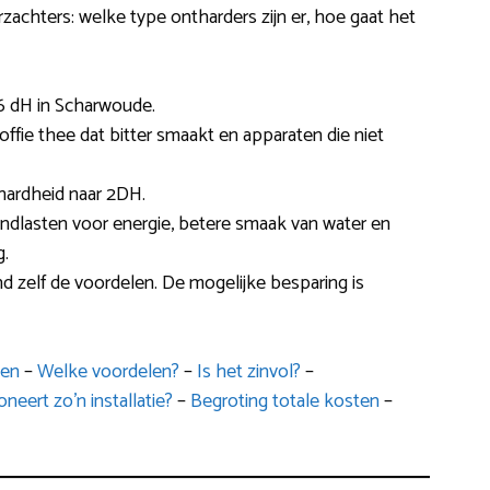
rzachters: welke type ontharders zijn er, hoe gaat het
6 dH in Scharwoude.
ffie thee dat bitter smaakt en apparaten die niet
hardheid naar 2DH.
ndlasten voor energie, betere smaak van water en
g.
d zelf de voordelen. De mogelijke besparing is
pen
–
Welke voordelen?
–
Is het zinvol?
–
neert zo’n installatie?
–
Begroting totale kosten
–