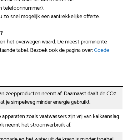
en telefoonnummer).
u zo snel mogelijk een aantrekkelijke offerte.
?
reen het overwegen waard. De meest prominente
taande tabel. Bezoek ook de pagina over:
Goede
van zeepproducten neemt af. Daarnaast daalt de CO2
at je simpelweg minder energie gebruikt.
 apparaten zoals vaatwassers zijn vrij van kalkaanslag
ok neemt het stroomverbruik af.
limonade en het water uit de kraan is minder troebel