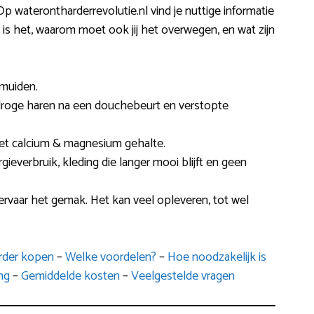
p waterontharderrevolutie.nl vind je nuttige informatie
 is het, waarom moet ook jij het overwegen, en wat zijn
imuiden.
s droge haren na een douchebeurt en verstopte
et calcium & magnesium gehalte.
rgieverbruik, kleding die langer mooi blijft en geen
ervaar het gemak. Het kan veel opleveren, tot wel
arder kopen
–
Welke voordelen?
–
Hoe noodzakelijk is
ng
–
Gemiddelde kosten
–
Veelgestelde vragen