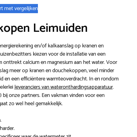
rt met vergelijken
kopen Leimuiden
energierekening en/of kalkaanslag op kranen en
zenbezitters kiezen voor de installatie van een
m onttrekt calcium en magnesium aan het water. Voor
nslag meer op kranen en douchekoppen, veel minder
d en een efficiëntere warmteoverdracht. In en rondom
lerlei
leveranciers van wateronthardingsapparatuur
.
e) bij onze partners. Een vakman vinden voor een
gaat zo wel heel gemakkelijk.
.
harder.
specificeer waar de watermeter zit.