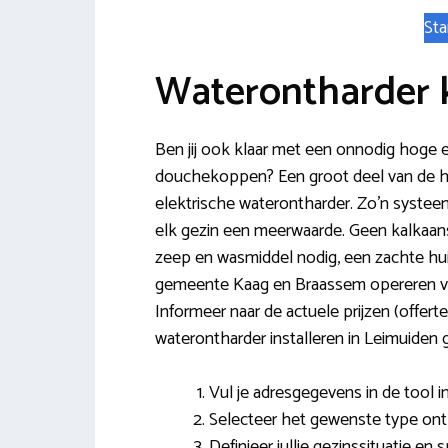
Sta
Waterontharder 
Ben jij ook klaar met een onnodig hoge 
douchekoppen? Een groot deel van de hui
elektrische waterontharder. Zo’n systee
elk gezin een meerwaarde. Geen kalkaa
zeep en wasmiddel nodig, een zachte hui
gemeente Kaag en Braassem opereren ve
Informeer naar de actuele prijzen (offert
waterontharder installeren in Leimuiden 
Vul je adresgegevens in de tool in
Selecteer het gewenste type ont
Definieer jullie gezinssituatie en 