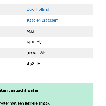
Zuid-Holland
Kaag en Braassem
1433
1400 M3
31100 kWh
4.98 dH
ten van zacht water
Water met een lekkere smaak.