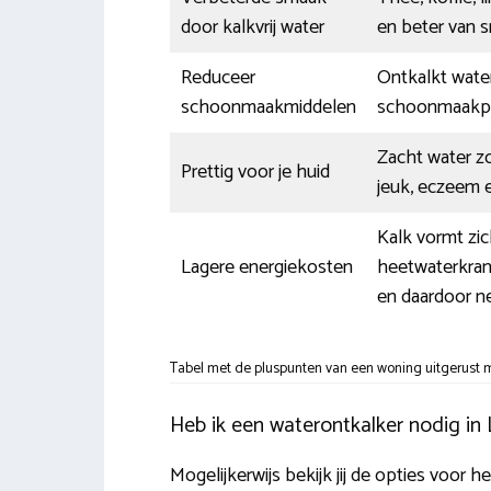
door kalkvrij water
en beter van 
Reduceer
Ontkalkt water
schoonmaakmiddelen
schoonmaakpr
Zacht water zo
Prettig voor je huid
jeuk, eczeem e
Kalk vormt zi
Lagere energiekosten
heetwaterkran
en daardoor n
Tabel met de pluspunten van een woning uitgerust m
Heb ik een waterontkalker nodig in
Mogelijkerwijs bekijk jij de opties voor h