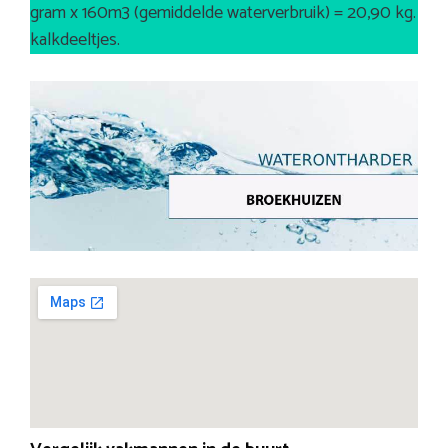
gram x 160m3 (gemiddelde waterverbruik) = 20,90 kg.
kalkdeeltjes.