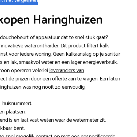
rt met vergelijken
kopen Haringhuizen
 douchebeurt of apparatuur dat te snel stuk gaat?
ovatieve waterontharder. Dit product filtert kalk
nst voor iedere woning. Geen kalkaanslag op je sanitair
 en lak, smaakvol water en een lager energieverbruik.
roon opereren velerlei
leveranciers van
irect de prijzen door een offerte aan te vragen. Een laten
aringhuizen was nog nooit zo eenvoudig.
+ huisnummer).
ten plaatsen.
send is en laat vast weten waar de watermeter zit.
kbaar bent.
 zo snel mogelijk contact op met een gespecificeerde