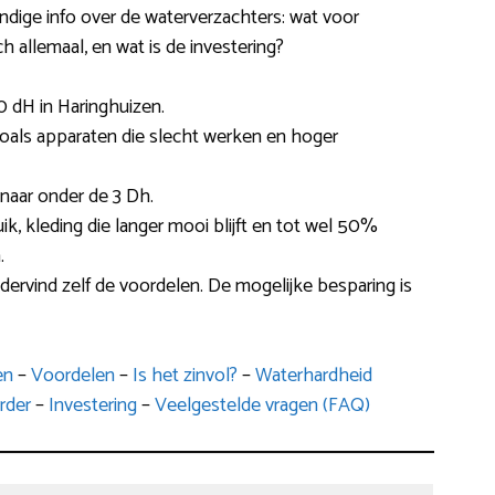
andige info over de waterverzachters: wat voor
ch allemaal, en wat is de investering?
 dH in Haringhuizen.
es zoals apparaten die slecht werken en hoger
 naar onder de 3 Dh.
ik, kleding die langer mooi blijft en tot wel 50%
.
ervind zelf de voordelen. De mogelijke besparing is
en
–
Voordelen
–
Is het zinvol?
–
Waterhardheid
rder
–
Investering
–
Veelgestelde vragen (FAQ)